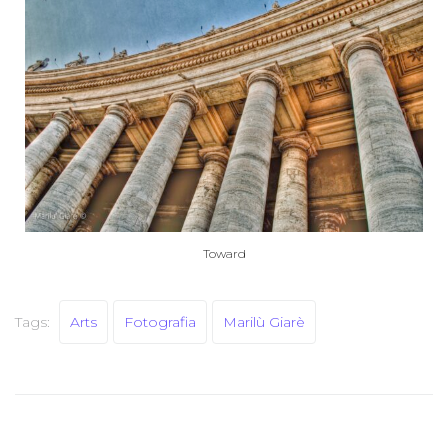
Toward
Tags:
Arts
Fotografia
Marilù Giarè