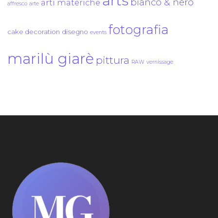
arts
bianco & nero
arti materiche
affresco
arte
fotografia
cake decoration
disegno
events
marilù giarè
pittura
RAW
vernissage