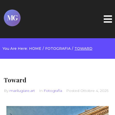
Home
About
You Are Here:
HOME
/
FOTOGRAFIA
/
TOWARD
Gallery
Projects
Booking
Toward
Blog
By
marilugiare.art
In
Fotografia
Posted
Ottobre 4, 2025
Contacts