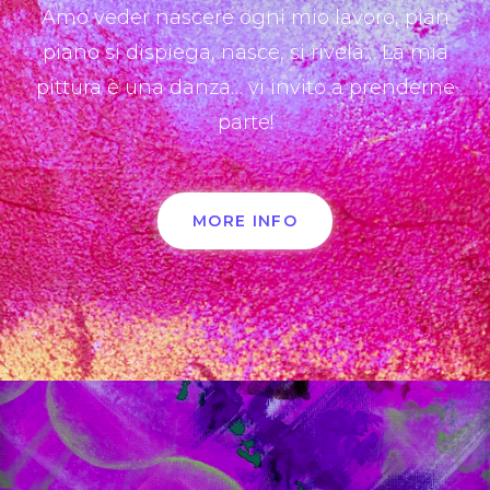
Amo veder nascere ogni mio lavoro, pian
piano si dispiega, nasce, si rivela… La mia
pittura è una danza… vi invito a prenderne
parte!
MORE INFO