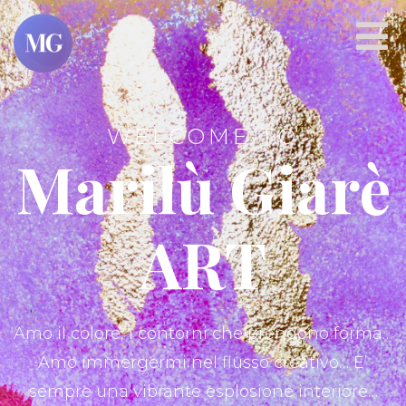
WELCOME TO
Marilù Giarè
ART
Amo il colore, i contorni che prendono forma…
Amo immergermi nel flusso creativo… E’
sempre una vibrante esplosione interiore…