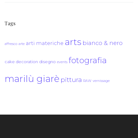
Tags
arts
bianco & nero
arti materiche
affresco
arte
fotografia
cake decoration
disegno
events
marilù giarè
pittura
RAW
vernissage