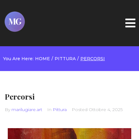
Home
About
You Are Here:
HOME
/
PITTURA
/
PERCORSI
Gallery
Projects
Booking
Percorsi
Blog
By
marilugiare.art
In
Pittura
Posted
Ottobre 4, 2025
Contacts