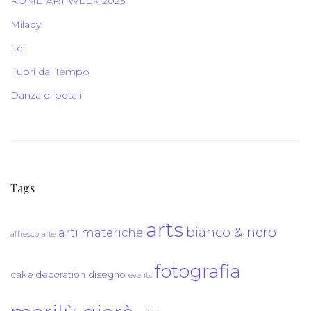
ROME ART WEEK 2025
Milady
Lei
Fuori dal Tempo
Danza di petali
Tags
arts
bianco & nero
arti materiche
affresco
arte
fotografia
cake decoration
disegno
events