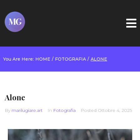
Home
About
You Are Here:
HOME
/
FOTOGRAFIA
/
ALONE
Gallery
Projects
Booking
Alone
Blog
By
marilugiare.art
In
Fotografia
Posted
Ottobre 4, 2025
Contacts