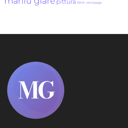
marilù giarè
pittura
RAW
vernissage